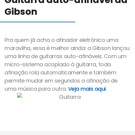
Guitarra auto-afinável da
Blog
Gibson
Canal de comunicação
Pra quem já acha o afinador eletrônico uma
maravilha, essa é melhor ainda: a Gibson lançou
Trabalhe Conosco
uma linha de guitarras auto-afináveis. Com um
micro-sistema acoplado à guitarra, toda
afinação rola automaticamente e também
permite mudar em segundos a afinação de
uma música para outra.
Veja mais aqui
.