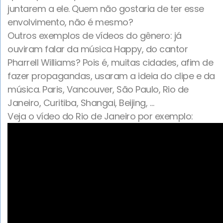
juntarem a ele. Quem não gostaria de ter esse
envolvimento, não é mesmo?
Outros exemplos de vídeos do gênero: já
ouviram falar da música Happy, do cantor
Pharrell Williams? Pois é, muitas cidades, afim de
fazer propagandas, usaram a ideia do clipe e da
música. Paris, Vancouver, São Paulo, Rio de
Janeiro, Curitiba, Shangai, Beijing, …
Veja o vídeo do Rio de Janeiro por exemplo: