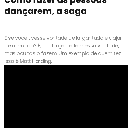
Como fazer as pessoas
Blog
dançarem, a saga
Canal de comunicação
E se você tivesse vontade de largar tudo e viajar
pelo mundo? É, muita gente tem essa vontade,
Trabalhe Conosco
mas poucos o fazem. Um exemplo de quem fez
isso é Matt Harding.