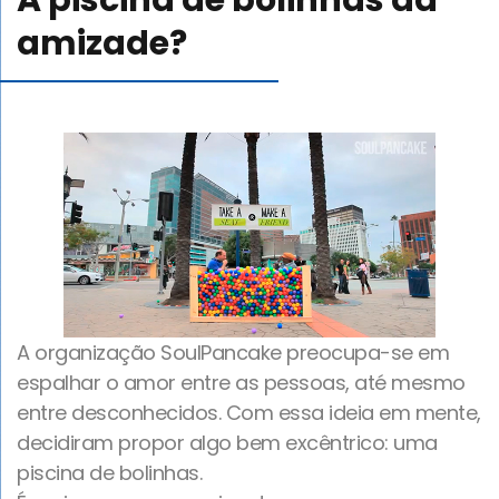
A piscina de bolinhas da
Blog
amizade?
Canal de comunicação
Trabalhe Conosco
A organização SoulPancake preocupa-se em
espalhar o amor entre as pessoas, até mesmo
entre desconhecidos. Com essa ideia em mente,
decidiram propor algo bem excêntrico: uma
piscina de bolinhas.